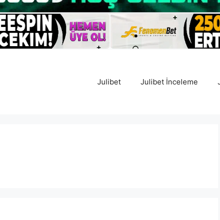
Julibet
Julibet İnceleme