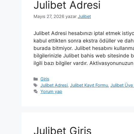
Julibet Adresi
Mayıs 27, 2026
yazar
Julibet
Julibet Adresi hesabınızı iptal etmek istiy
kabul ettikten sonra ekstra ödüller ve daha 
burada bitmiyor. Julibet hesabını kullan
bilgilerinizle Julibet bahis web sitesinde b
ilgili bazı bilgiler vardır. Aktivasyonunuzu
Kategoriler
Giriş
Etiketler
Julibet Adresi
,
Julibet Kayıt Formu
,
Julibet Üye 
Yorum yap
Julibet Giriş