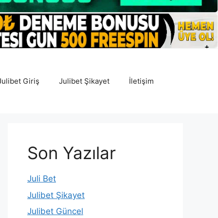
Julibet Giriş
Julibet Şikayet
İletişim
Son Yazılar
Juli Bet
Julibet Şikayet
Julibet Güncel