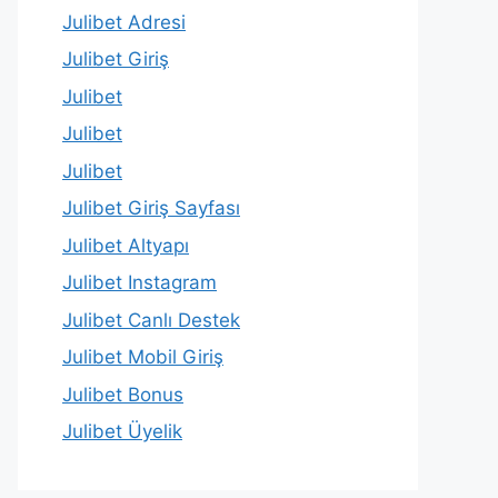
Julibet Adresi
Julibet Giriş
Julibet
Julibet
Julibet
Julibet Giriş Sayfası
Julibet Altyapı
Julibet Instagram
Julibet Canlı Destek
Julibet Mobil Giriş
Julibet Bonus
Julibet Üyelik