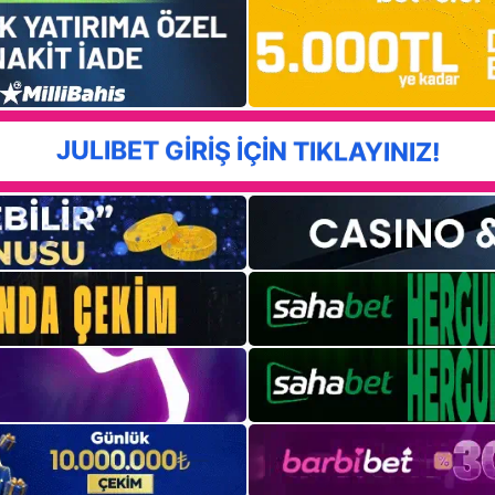
JULIBET GİRİŞ İÇİN TIKLAYINIZ!