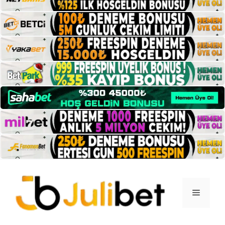
İçeriğe
atla
Menü