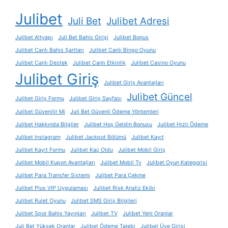
Julibet
Juli Bet
Julibet Adresi
Julibet Altyapı
Juli Bet Bahis Girişi
Julibet Bonus
Julibet Canlı Bahis Şartları
Julibet Canlı Bingo Oyunu
Julibet Canlı Destek
Julibet Canlı Etkinlik
Julibet Casino Oyunu
Julibet Giriş
Julibet Giriş Avantajları
Julibet Güncel
Julibet Giriş Formu
Julibet Giriş Sayfası
Julibet Güvenilir Mi
Juli Bet Güvenli Ödeme Yöntemleri
Julibet Hakkında Bilgiler
Julibet Hoş Geldin Bonusu
Julibet Hızlı Ödeme
Julibet Instagram
Julibet Jackpot Bölümü
Julibet Kayıt
Julibet Kayıt Formu
Julibet Kaç Oldu
Julibet Mobil Giriş
Julibet Mobil Kupon Avantajları
Julibet Mobil Tv
Julibet Oyun Kategorisi
Julibet Para Transfer Sistemi
Julibet Para Çekme
Julibet Plus VIP Uygulaması
Julibet Risk Analiz Ekibi
Julibet Rulet Oyunu
Julibet SMS Giriş Bilgileri
Julibet Spor Bahis Yayınları
Julibet TV
Julibet Yeni Oranlar
Juli Bet Yüksek Oranlar
Julibet Ödeme Talebi
Julibet Üye Girişi