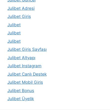
Julibet Güncel
Julibet Adresi
Julibet Giriş
Julibet
Julibet
Julibet
Julibet Giriş Sayfası
Julibet Altyapı
Julibet Instagram
Julibet Canlı Destek
Julibet Mobil Giriş
Julibet Bonus
Julibet Üyelik