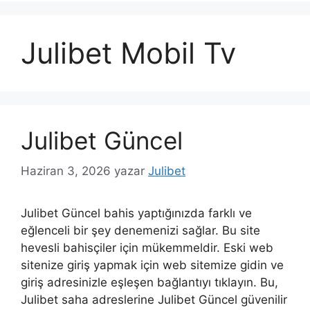
Julibet Mobil Tv
Julibet Güncel
Haziran 3, 2026
yazar
Julibet
Julibet Güncel bahis yaptığınızda farklı ve
eğlenceli bir şey denemenizi sağlar. Bu site
hevesli bahisçiler için mükemmeldir. Eski web
sitenize giriş yapmak için web sitemize gidin ve
giriş adresinizle eşleşen bağlantıyı tıklayın. Bu,
Julibet saha adreslerine Julibet Güncel güvenilir