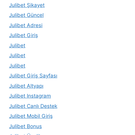
Julibet Şikayet
Julibet Güncel
Julibet Adresi
Julibet Giriş
Julibet
Julibet
Julibet
Julibet Giriş Sayfası
Julibet Altyapı
Julibet Instagram
Julibet Canlı Destek
Julibet Mobil Giriş
Julibet Bonus