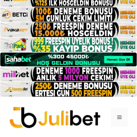
İçeriğe
atla
Menü