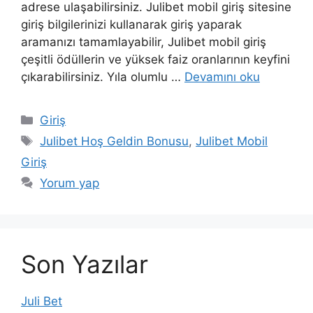
adrese ulaşabilirsiniz. Julibet mobil giriş sitesine
giriş bilgilerinizi kullanarak giriş yaparak
aramanızı tamamlayabilir, Julibet mobil giriş
çeşitli ödüllerin ve yüksek faiz oranlarının keyfini
çıkarabilirsiniz. Yıla olumlu …
Devamını oku
Kategoriler
Giriş
Etiketler
Julibet Hoş Geldin Bonusu
,
Julibet Mobil
Giriş
Yorum yap
Son Yazılar
Juli Bet