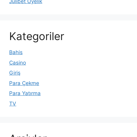
Julibet Üyelik
Kategoriler
Bahis
Casino
Giriş
Para Çekme
Para Yatırma
TV