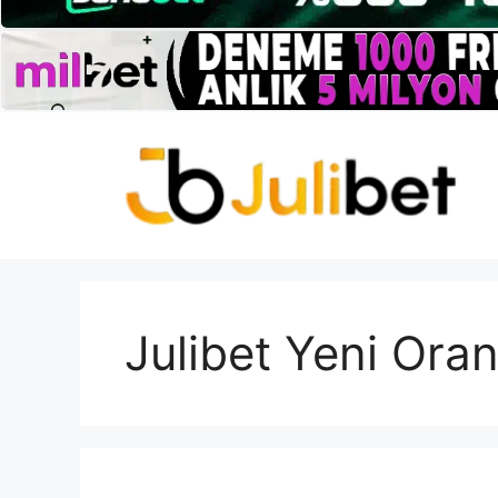
İçeriğe
atla
Julibet Yeni Oran