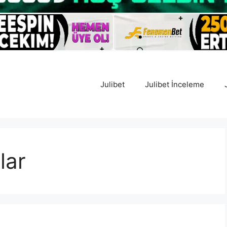
Julibet
Julibet İnceleme
lar